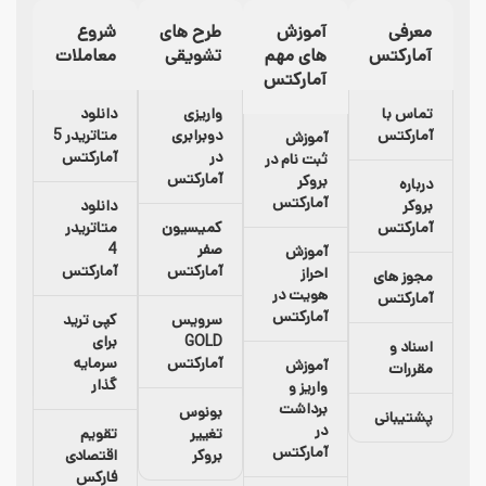
معرفی
آموزش
طرح های
شروع
آمارکتس
های مهم
تشویقی
معاملات
آمارکتس
تماس با
واریزی
دانلود
آمارکتس
دوبرابری
متاتریدر 5
آموزش
در
آمارکتس
ثبت نام در
آمارکتس
بروکر
درباره
آمارکتس
بروکر
دانلود
آمارکتس
کمیسیون
متاتریدر
صفر
4
آموزش
آمارکتس
آمارکتس
احراز
مجوز های
هویت در
آمارکتس
آمارکتس
سرویس
کپی ترید
GOLD
برای
اسناد و
آمارکتس
سرمایه
آموزش
مقررات
گذار
واریز و
برداشت
بونوس
پشتیبانی
در
تغییر
تقویم
آمارکتس
بروکر
اقتصادی
فارکس