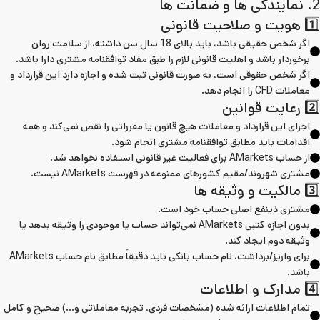
2. نمایندگی ها و ضمانت ها
1️⃣ هویت و صلاحیت قانونی
اگر شخص حقیقی باشد، باید بالای 18 سال سن داشته، از سلامت روان
برخوردار باشد و اهلیت قانونی لازم را طبق مفاد توافقنامه مشتری دارا باشد.
اگر شخص حقوقی است، به صورت قانونی ثبت شده و اجازه دارد این قرارداد و
معاملات CFD را انجام دهد.
2️⃣ رعایت قوانین
اجرای این قرارداد و معاملات هیچ قانون یا مقرراتی را نقض نمی‌کند و همه
اقدامات باید مطابق توافقنامه مشتری انجام شود.
از حساب AMarkets برای فعالیت غیر قانونی استفاده نخواهد شد.
مشتری شهروند/مقیم کشورهای ممنوعه در فهرست AMarkets نیست.
3️⃣ مالکیت و وثیقه ها
مشتری ذینفع اصلی حساب خود است.
بدون اجازه کتبی AMarkets نمی‌تواند حساب یا موجودی را وثیقه بدهد یا
وثیقه دوم ایجاد کند.
برای واریز/برداشت، نام حساب بانکی باید دقیقاً مطابق نام حساب AMarkets
باشد.
4️⃣ مدارک و اطلاعات
تمام اطلاعات ارائه شده (مشخصات فردی، تجربه معاملاتی و…) صحیح و کامل