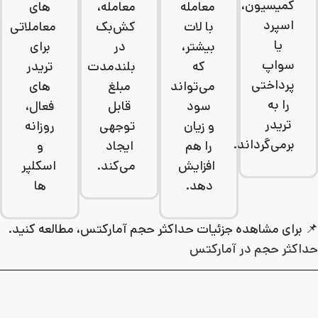
کمیسیون،
معامله
معامله،
های
اسپرد
با لات
کش‌بک
معاملاتی
یا
بیشتر،
در
برای
سواپ
که
بلندمدت
تریدر
پرداختی
می‌تواند
مبلغ
های
را به
سود
قابل‌
فعال،
تریدر
و زیان
توجهی
روزانه
برمی‌گرداند.
را هم
ایجاد
و
افزایش
می‌کند.
اسکلپر
دهد.
ها
📌 برای مشاهده جزئیات حداکثر حجم آمارکتس، مطالعه کنید.
حداکثر حجم در آمارکتس