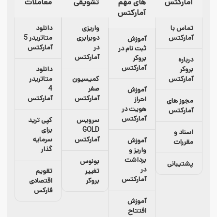
آمارکتس
های مهم
تشویقی
معاملات
آمارکتس
تماس با
واریزی
دانلود
آمارکتس
دوبرابری
متاتریدر 5
آموزش
در
آمارکتس
ثبت نام در
آمارکتس
بروکر
درباره
آمارکتس
بروکر
دانلود
آمارکتس
کمیسیون
متاتریدر
صفر
4
آموزش
آمارکتس
آمارکتس
احراز
مجوز های
هویت در
آمارکتس
آمارکتس
سرویس
کپی ترید
GOLD
برای
اسناد و
آمارکتس
سرمایه
آموزش
مقررات
گذار
واریز و
برداشت
بونوس
پشتیبانی
در
تغییر
تقویم
آمارکتس
بروکر
اقتصادی
فارکس
آموزش
افتتاح