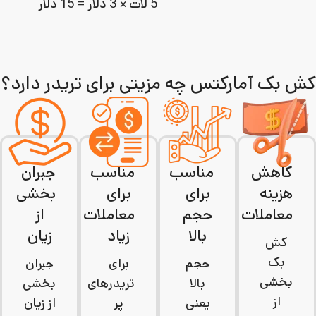
5 لات × 3 دلار = 15 دلار
کش بک آمارکتس چه مزیتی برای تریدر دارد؟
کاهش
مناسب
مناسب
جبران
هزینه
برای
برای
بخشی
معاملات
حجم
معاملات
از
بالا
زیاد
زیان
کش‌
بک
حجم
برای
جبران
بخشی
بالا
تریدرهای
بخشی
از
یعنی
پر
از زیان‌